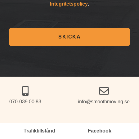
Integritetspolicy
.
SKICKA
070-039 00 83
info@smoothmoving.se
Trafiktillstånd
Facebook