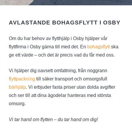
övere
om
rimlig
pris.
AVLASTANDE BOHAGSFLYTT I OSBY
Om du har behov av flytthjälp i Osby hjälper vår
flyttfirma i Osby gärna till med det. En
bohagsflytt
ska
ge ett värde – och det är precis vad du får med oss.
Vi hjälper dig oavsett omfattning, från noggrann
flyttpackning
till säker transport och omsorgsfull
bärhjälp
. Vi erbjuder fasta priser utan dolda avgifter
och ser till att dina ägodelar hanteras med största
omsorg.
Vi tar hand om flytten – du tar hand om dig!