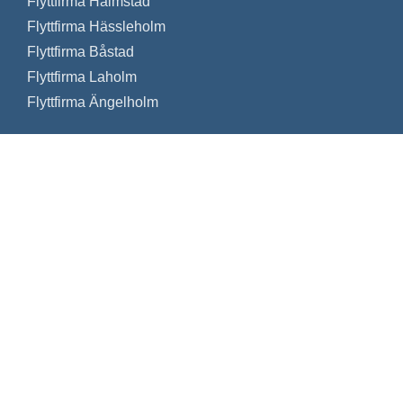
Flyttfirma Halmstad
Flyttfirma Hässleholm
Flyttfirma Båstad
Flyttfirma Laholm
Flyttfirma Ängelholm
SMOOTH MOVE FLYTT & STÄD AB
Ett tryggt flyttbolag som följer alla regler och
bestämmelser som krävs för att bedriva en laglig
flyttverksamhet.
Anlita oss för en prisvärd och trygg flytt. Vi hjälper till
med flytten i hela landet och även utomlands.
Besök oss gärna på våra sociala medier:
Facebook