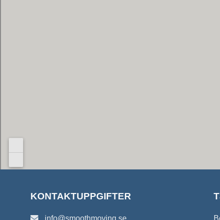
KONTAKTUPPGIFTER
T
info@smoothmoving.se
B