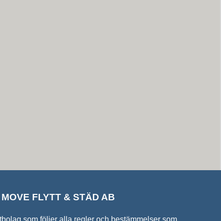
MOVE FLYTT & STÄD AB
lyttbolag som följer alla regler och bestämmelser som