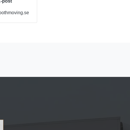
-post
othmoving.se