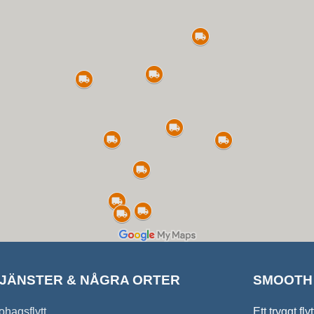
JÄNSTER & NÅGRA ORTER
SMOOTH 
ohagsflytt
Ett tryggt f