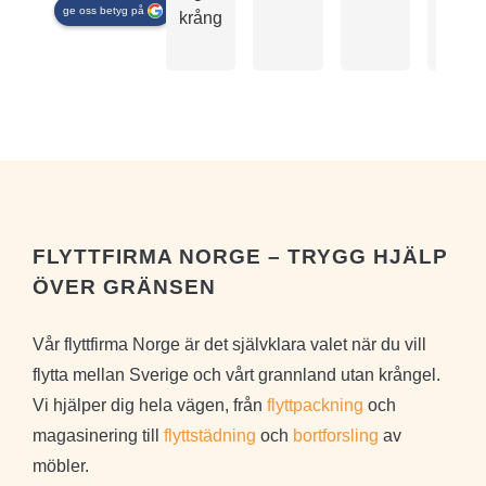
Svar
ge oss betyg på
krångel
lite
från
ägar
för
Stort
tack
mycke
för
saker
din
komm
men
om
de
oss
🌹
körde
ytterl
ett
lass
FLYTTFIRMA NORGE – TRYGG HJÄLP
efter
ÖVER GRÄNSEN
att vi
komm
Vår flyttfirma Norge är det självklara valet när du vill
vi
flytta mellan Sverige och vårt grannland utan krångel.
övere
Vi hjälper dig hela vägen, från
flyttpackning
och
om
rimlig
magasinering till
flyttstädning
och
bortforsling
av
pris.
möbler.