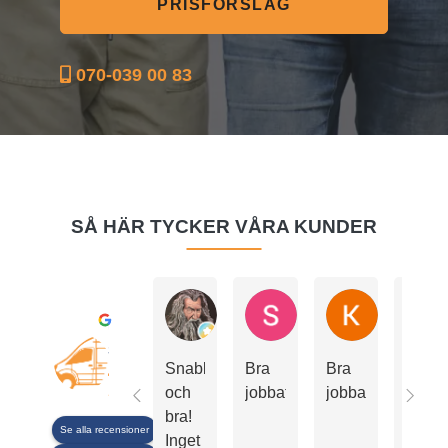
PRISFÖRSLAG
070-039 00 83
SÅ HÄR TYCKER VÅRA KUNDER
cezzerz Cezzer
Sonny persson
Kerstin Jo
Utmärkt
Smooth Move flytt och städ
Snabbt
Bra
Bra
Allt
4.7
och
jobbat
jobbat
gick
bra!
smidig
Se alla recensioner
Inget
Hade