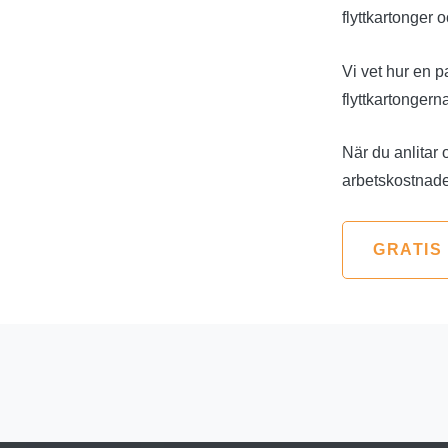
flyttkartonger
Vi vet hur en p
flyttkartongerna
När du anlitar 
arbetskostnad
GRATIS