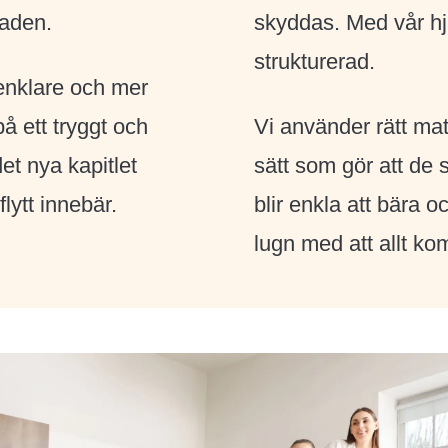
taden.
skyddas. Med vår hj
strukturerad.
 enklare och mer
 på ett tryggt och
Vi använder rätt mat
det nya kapitlet
sätt som gör att de
flytt innebär.
blir enkla att bära 
lugn med att allt kom