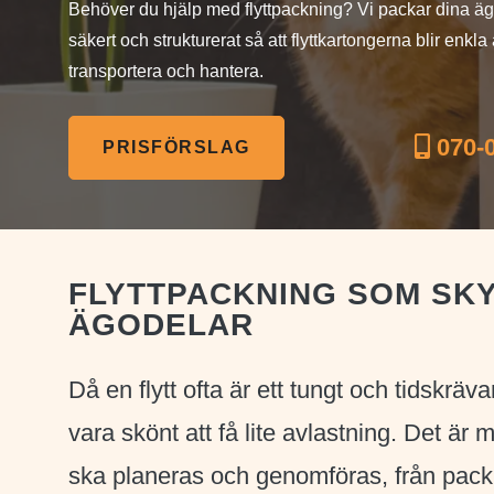
Behöver du hjälp med flyttpackning? Vi packar dina ä
säkert och strukturerat så att flyttkartongerna blir enkla 
transportera och hantera.
070-0
PRISFÖRSLAG
FLYTTPACKNING SOM SK
ÄGODELAR
Då en flytt ofta är ett tungt och tidskräv
vara skönt att få lite avlastning. Det 
ska planeras och genomföras, från packn