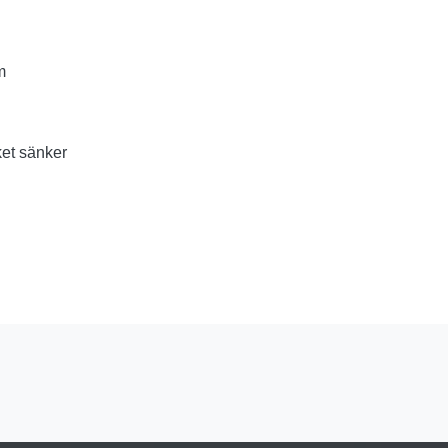
m
ket sänker