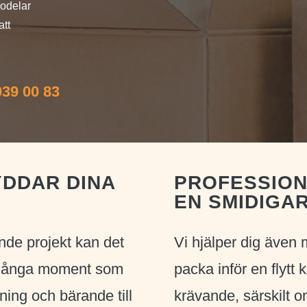
godelar
att
39 00 83
YDDAR DINA
PROFESSION
EN SMIDIGAR
ande projekt kan det
Vi hjälper dig även
är många moment som
packa inför en flytt
ing och bärande till
krävande, särskilt 