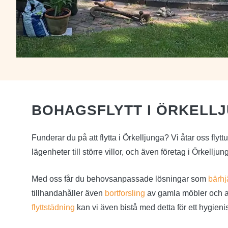
BOHAGSFLYTT I ÖRKELL
Funderar du på att flytta i Örkelljunga? Vi åtar oss flyt
lägenheter till större villor, och även företag i Örkellj
Med oss får du behovsanpassade lösningar som
bärhj
tillhandahåller även
bortforsling
av gamla möbler och a
flyttstädning
kan vi även bistå med detta för ett hygien