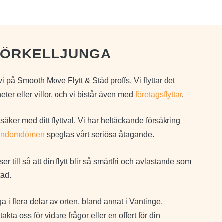
I ÖRKELLJUNGA
i på Smooth Move Flytt & Städ proffs. Vi flyttar det
er eller villor, och vi bistår även med
företagsflyttar
.
äker med ditt flyttval. Vi har heltäckande försäkring
undomdömen
speglas vårt seriösa åtagande.
 till så att din flytt blir så smärtfri och avlastande som
tad.
ga i flera delar av orten, bland annat i Vantinge,
a oss för vidare frågor eller en offert för din