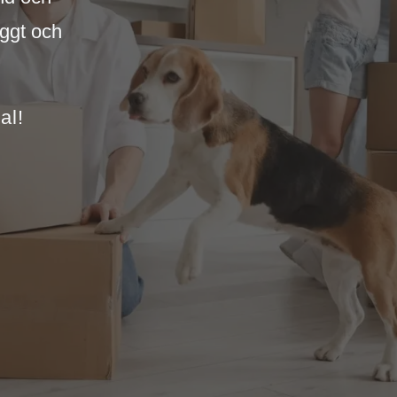
yggt och
al!