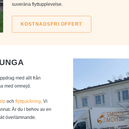
suveräna flyttupplevelse.
KOSTNADSFRI OFFERT
JUNGA
tuppdrag med allt från
unga med omnejd.
älp
och
flyttpackning
. Vi
nnat. Är du i behov av en
iskt överlämnande.