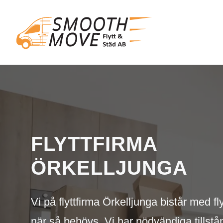
FLYTTFIRMA
ÖRKELLJUNGA
Vi på flyttfirma Örkelljunga bistår med fly
när så behövs. Vi har nödvändiga tillst