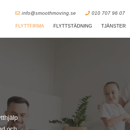
info@smoothmoving.se
010 707 96 07
FLYTTFIRMA
FLYTTSTÄDNING
TJÄNSTER
tthjälp
ånd och