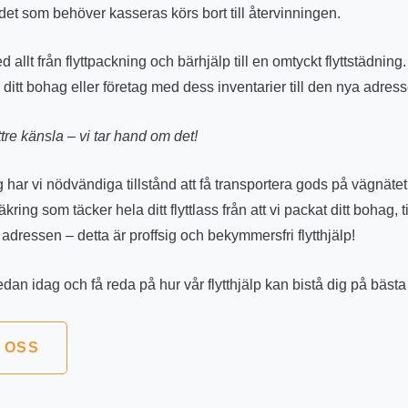
det som behöver kasseras körs bort till återvinningen.
 allt från flyttpackning och bärhjälp till en omtyckt flyttstädning.
i ditt bohag eller företag med dess inventarier till den nya adres
ättre känsla – vi tar hand om det!
g har vi nödvändiga tillstånd att få transportera gods på vägnätet
ring som täcker hela ditt flyttlass från att vi packat ditt bohag, ti
 adressen – detta är proffsig och bekymmersfri flytthjälp!
dan idag och få reda på hur vår flytthjälp kan bistå dig på bästa 
 OSS