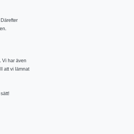
 Därefter
sen.
. Vi har även
ll att vi lämnat
sätt!