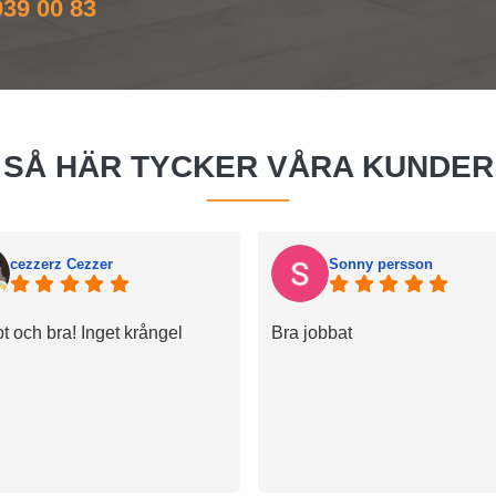
39 00 83
SÅ HÄR TYCKER VÅRA KUNDER
cezzerz Cezzer
Sonny persson
t och bra! Inget krångel
Bra jobbat