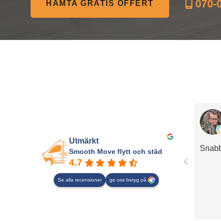
070-0
HÄMTA GRATIS OFFERT
Utmärkt
Snabb
Smooth Move flytt och städ
4.7
Se alla recensioner
ge oss betyg på