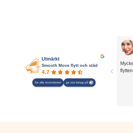
Utmärkt
Mycke
Smooth Move flytt och städ
flytte
4.7
Se alla recensioner
ge oss betyg på