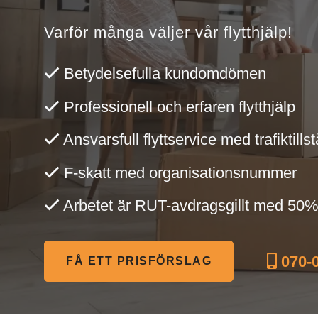
Varför många väljer vår flytthjälp!
Betydelsefulla kundomdömen
Professionell och erfaren flytthjälp
Ansvarsfull flyttservice med trafiktills
F-skatt med organisationsnummer
Arbetet är RUT-avdragsgillt med 50
070-0
FÅ ETT PRISFÖRSLAG