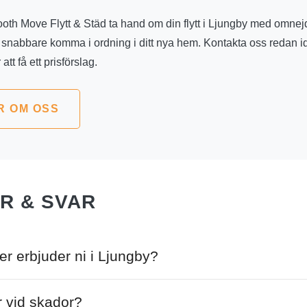
oth Move Flytt & Städ ta hand om din flytt i Ljungby med omnejd
 snabbare komma i ordning i ditt nya hem. Kontakta oss redan id
r att få ett prisförslag.
R OM OSS
R & SVAR
ter erbjuder ni i Ljungby?
i Ljungby erbjuder vi ett brett utbud av tjänster inom flytthjälp o
 vid skador?
ebär att vi kan ta hand om hela flytten – från planering och pack