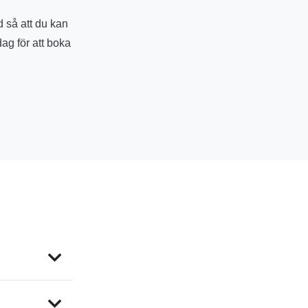
 så att du kan
ag för att boka
ch närliggande
ning till