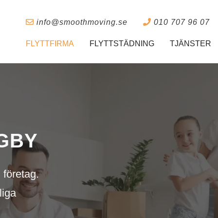
info@smoothmoving.se
010 707 96 07
FLYTTFIRMA
FLYTTSTÄDNING
TJÄNSTER
NGBY
 företag.
liga