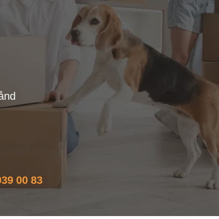
tånd
%
39 00 83