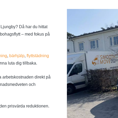
 i Ljungby? Då har du hittat
å bohagsflytt – med fokus på
ning
,
bärhjälp
,
flyttstädning
nna luta dig tillbaka.
a arbetskostnaden direkt på
kostnadsmedveten och
 den prisvärda reduktionen.