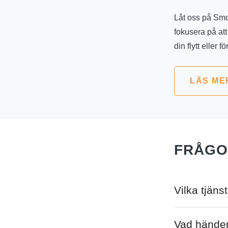
Låt oss på Smo
fokusera på att
din flytt eller fö
LÄS ME
FRÅGO
Vilka tjäns
Som flyttfirma 
Vad händer
moment. Det inn