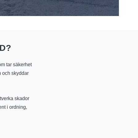
ÄD?
som tar säkerhet
in och skyddar
motverka skador
ent i ordning,