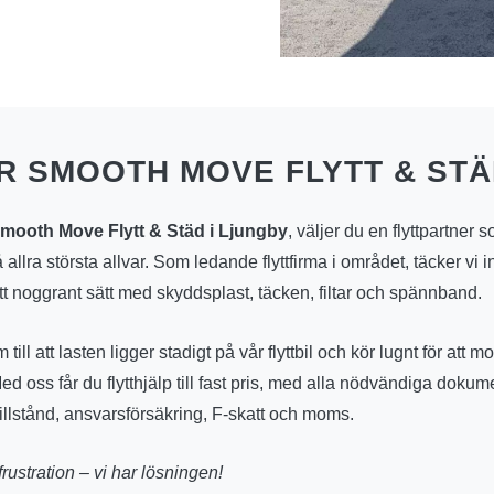
R SMOOTH MOVE FLYTT & ST
mooth Move Flytt & Städ i Ljungby
, väljer du en flyttpartner 
 allra största allvar. Som ledande flyttfirma i området, täcker vi 
tt noggrant sätt med skyddsplast, täcken, filtar och spännband.
till att lasten ligger stadigt på vår flyttbil och kör lugnt för att 
Med oss får du flytthjälp till fast pris, med alla nödvändiga dokum
ktillstånd, ansvarsförsäkring, F-skatt och moms.
frustration – vi har lösningen!