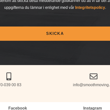
Genom att skicka detta meddelande godkänner du att vi tar del a
uppgifterna du lämnar i enlighet med vår
Integritetspolicy
.
SKICKA
0-039 00 83
info@smoothmoving.
Facebook
Instagram