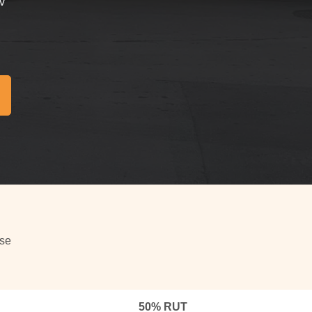
v
se
50% RUT