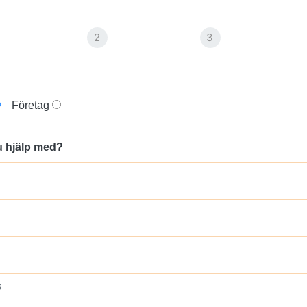
2
3
Företag
u hjälp med?