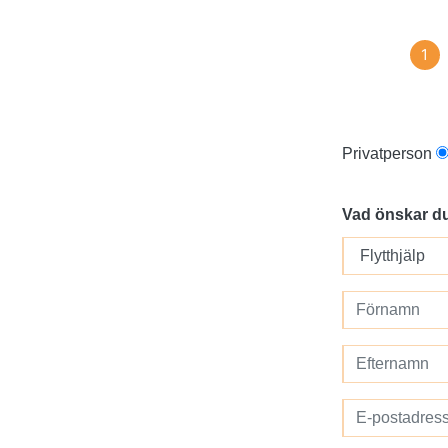
1
Privatperson
Vad önskar d