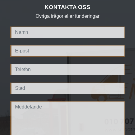
rätt service med rätt tid.
Vi hjälper dig med
flyttpackning
, demontering,
KONTAKTA OSS
montering,
bortforsling
och hantering av
Övriga frågor eller funderingar
Vi hjälper även kunder i närliggande orter och utför
företagsutrustning och inredning – oavsett omfattning.
regelbundet uppdrag i Laröd, Rydebäck, Åstorp och
Vi kan även hjälp dig med en avslutande
flyttstädning
Viken.
med fokus på en hygienisk och god arbetsmiljö.
Be om en offert
redan nu så planerar vi din tidsmässigt
Be om en offert
redan idag – vi anpassar flytten efter
bästa flytt tillsammans!
ditt verksamhetsbehov!
Smooth Move Flytt & Städ AB
Smooth Move Flytt & Städ AB
Flyttfirma Helsingborg
Flyttfirma Helsingborg