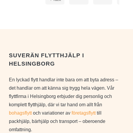
för
starkt
all
fina
!
våra
ord
🌹😊
möbler.
Hade
med
filtar
och
virade
SUVERÄN FLYTTHJÄLP I
möbler
HELSINGBORG
i
plast.
En lyckad flytt handlar inte bara om att byta adress –
Rekommenderar
det handlar om att känna sig trygg hela vägen. Vår
starkt
flyttfirma i Helsingborg erbjuder dig personlig och
komplett flytthjälp, där vi tar hand om allt från
bohagsflytt
och variationer av
företagsflytt
till
packhjälp, bärhjälp och transport – oberoende
omfattning.