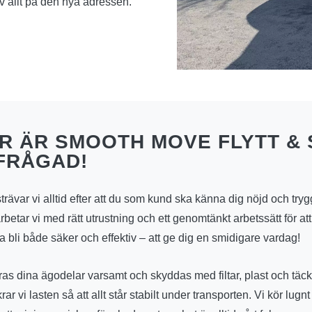
 allt på den nya adressen.
R ÄR SMOOTH MOVE FLYTT & 
FRÅGAD!
strävar vi alltid efter att du som kund ska känna dig nöjd och tr
arbetar vi med rätt utrustning och ett genomtänkt arbetssätt för att d
bli både säker och effektiv – att ge dig en smidigare vardag!
as dina ägodelar varsamt och skyddas med filtar, plast och täc
r vi lasten så att allt står stabilt under transporten. Vi kör lugn