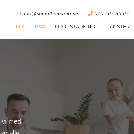
info@smoothmoving.se
010 707 96 07
FLYTTFIRMA
FLYTTSTÄDNING
TJÄNSTER
r vi med
med alla