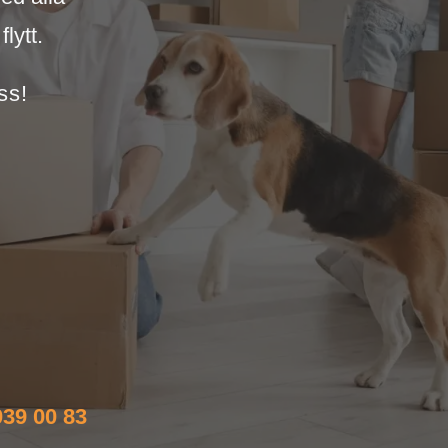
lytt.
ss!
39 00 83