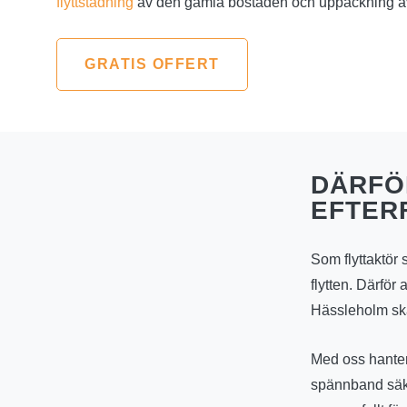
flyttstädning
av den gamla bostaden och uppackning av
GRATIS OFFERT
DÄRFÖ
EFTER
Som flyttaktör 
flytten. Därför 
Hässleholm ska 
Med oss hanter
spännband säkra