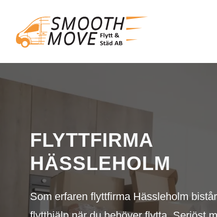
FLYTTFIRMA
HÄSSLEHOLM
Som erfaren flyttfirma Hässleholm bistå
flytthjälp när du behöver flytta. Seriöst 