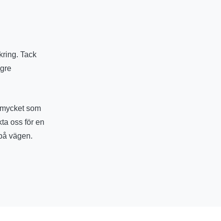
äkring. Tack
ägre
å mycket som
kta oss för en
 på vägen.