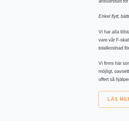
ansvarsfullt för
Enkel flytt, bätt
Vi har alla till
vare vår F-ska
totalkostnad för
Vi finns här so
möjligt, oavset
offert så hjälp
LÄS ME