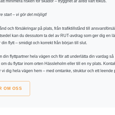
 att minimera risken för skador – trygghet är alltid vårt fokus.
re start – vi gör det möjligt!
stånd och försäkringar på plats, från trafiktillstånd till ansvarsförs
ttsedel kan du dessutom ta del av RUT-avdrag som ger dig en l
 din flytt – smidigt och korrekt från början till slut.
m din flyttpartner hela vägen och för att underlätta din vardag s
t om du flyttar inom orten Hässleholm eller till en ny plats. Konta
er vi dig hela vägen hem – med omtanke, struktur och ett leende
R OM OSS