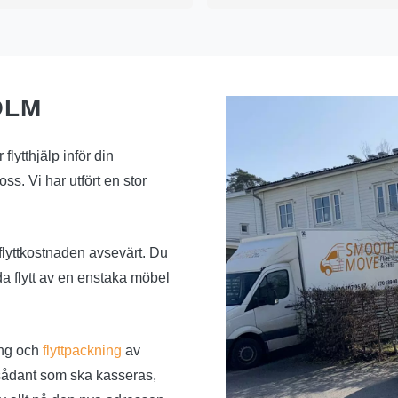
OLM
flytthjälp inför din
s. Vi har utfört en stor
lyttkostnaden avsevärt. Du
a flytt av en enstaka möbel
ing och
flyttpackning
av
 sådant som ska kasseras,