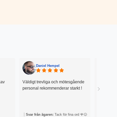
Daniel Hempel
Jul
 av
Väldigt trevliga och mötesgående
Allt gick s
personal rekommenderar starkt !
mycket sa
ytterligare 
kommit vi 
Svar från
Svar från ägaren:
Tack för fina ord 🌹😊
kommenta