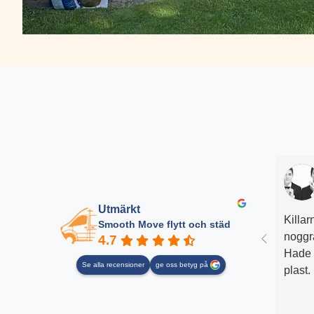
Utmärkt
Killar
Smooth Move flytt och städ
noggr
4.7
Hade m
Se alla recensioner
ge oss betyg på
plast