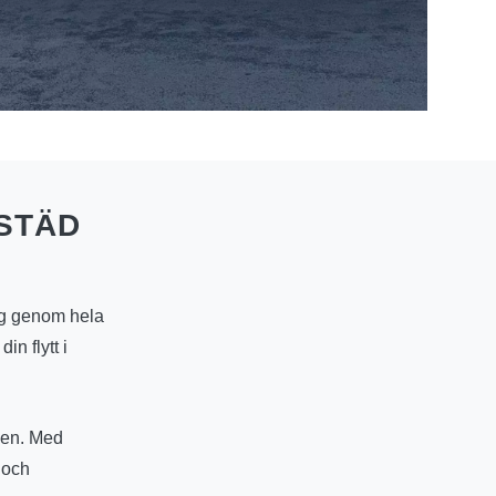
STÄD
ygg genom hela
in flytt i
ken. Med
t och