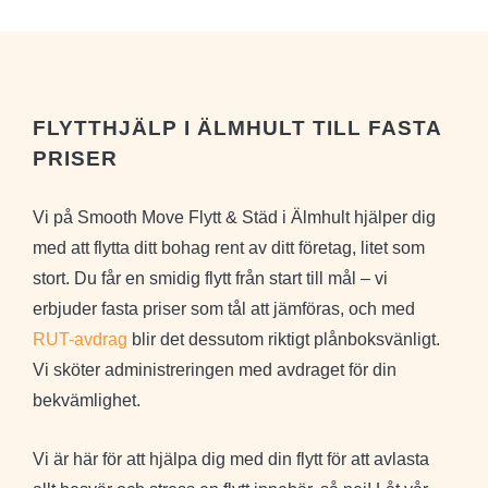
lugnade
allt
verkl
mig i
mitt
bra
all
från
på
stress.
min
alla
Kommer
studentlägenhet
sätt.
FLYTTHJÄLP I ÄLMHULT TILL FASTA
definitivt
till en
Specie
PRISER
rekommendera
annan
tack
de till
på
till
Vi på Smooth Move Flytt & Städ i Älmhult hjälper dig
och
bara
flytts
med att flytta ditt bohag rent av ditt företag, litet som
använda
2,5
Så
stort. Du får en smidig flytt från start till mål – vi
Smooth
timme.
nogg
Move
Plastade
och
erbjuder fasta priser som tål att jämföras, och med
igen
in det
trevlig
RUT-avdrag
blir det dessutom riktigt plånboksvänligt.
om
som
Full
Vi sköter administreringen med avdraget för din
jag
behövdes
pott
bekvämlighet.
flyttar.
åt
från
REKOMMENDERAS!!!!
mig
mig.
Vi är här för att hjälpa dig med din flytt för att avlasta
och