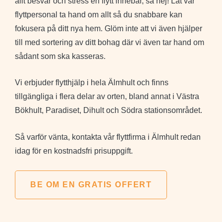
allt besvär och stress en flytt innebär, så nej! Låt vår
tog
väl
flyttpersonal ta hand om allt så du snabbare kan
hand
fokusera på ditt nya hem. Glöm inte att vi även hjälper
om
till med sortering av ditt bohag där vi även tar hand om
sakerna.
sådant som ska kasseras.
Vi erbjuder flytthjälp i hela Älmhult och finns
tillgängliga i flera delar av orten, bland annat i Västra
Bökhult, Paradiset, Dihult och Södra stationsområdet.
Så varför vänta, kontakta vår flyttfirma i Älmhult redan
idag för en kostnadsfri prisuppgift.
BE OM EN GRATIS OFFERT