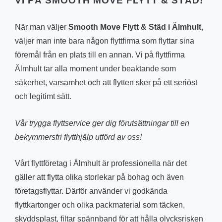
VI PÅ SMOOTH MOVE FLYTT & STÄD!
När man väljer
Smooth Move Flytt & Städ i Älmhult
,
väljer man inte bara någon flyttfirma som flyttar sina
föremål från en plats till en annan. Vi på flyttfirma
Älmhult tar alla moment under beaktande som
säkerhet, varsamhet och att flytten sker på ett seriöst
och legitimt sätt.
Vår trygga flyttservice ger dig förutsättningar till en
bekymmersfri flytthjälp utförd av oss!
Vårt flyttföretag i Älmhult är professionella när det
gäller att flytta olika storlekar på bohag och även
företagsflyttar. Därför använder vi godkända
flyttkartonger och olika packmaterial som täcken,
skyddsplast, filtar spännband för att hålla olycksrisken