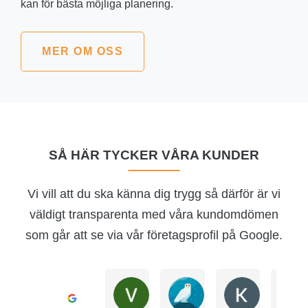
kan för bästa möjliga planering.
MER OM OSS
SÅ HÄR TYCKER VÅRA KUNDER
Vi vill att du ska känna dig trygg så därför är vi
väldigt transparenta med våra kundomdömen
som går att se via vår företagsprofil på Google.
V V
Julia
Khatol Mo
Utmärkt