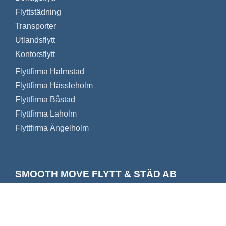
Flyttstädning
Transporter
Utlandsflytt
Kontorsflytt
Flyttfirma Halmstad
Flyttfirma Hässleholm
Flyttfirma Båstad
Flyttfirma Laholm
Flyttfirma Ängelholm
SMOOTH MOVE FLYTT & STÄD AB
Ett tryggt flyttbolag som följer alla regler och
bestämmelser som krävs för att bedriva en laglig
flyttverksamhet.