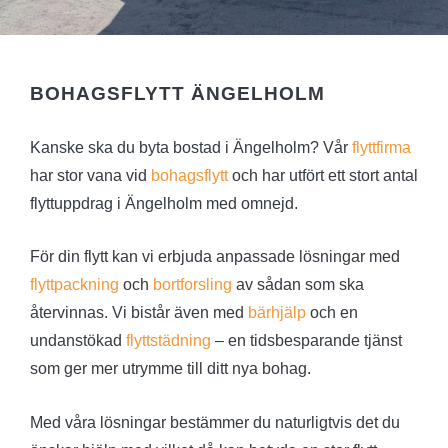
BOHAGSFLYTT ÄNGELHOLM
Kanske ska du byta bostad i Ängelholm? Vår
flyttfirma
har stor vana vid
bohagsflytt
och har utfört ett stort antal
flyttuppdrag i Ängelholm med omnejd.
För din flytt kan vi erbjuda anpassade lösningar med
flyttpackning
och
bortforsling
av sådan som ska
återvinnas. Vi bistår även med
bärhjälp
och en
undanstökad
flyttstädning
– en tidsbesparande tjänst
som ger mer utrymme till ditt nya bohag.
Med våra lösningar bestämmer du naturligtvis det du