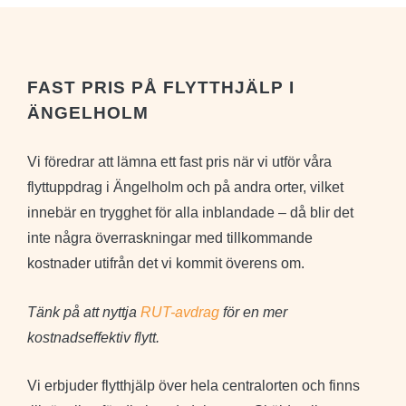
🌹
med
körde
filtar
ytterl
och
ett
virade
lass
FAST PRIS PÅ FLYTTHJÄLP I
möbler
efter
ÄNGELHOLM
i
att vi
plast.
komm
Vi föredrar att lämna ett fast pris när vi utför våra
Rekommenderar
vi
flyttuppdrag i Ängelholm och på andra orter, vilket
starkt
övere
innebär en trygghet för alla inblandade – då blir det
om
rimlig
inte några överraskningar med tillkommande
pris.
kostnader utifrån det vi kommit överens om.
Tänk på att nyttja
RUT-avdrag
för en mer
kostnadseffektiv flytt.
Vi erbjuder flytthjälp över hela centralorten och finns